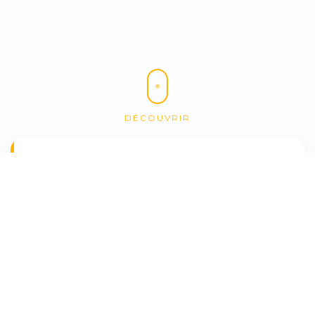
DÉCOUVRIR
Trouvez votre
véhicule idéal
Utilisez notre moteur de recherche pour trouver le
véhicule qui vous correspond
Marque